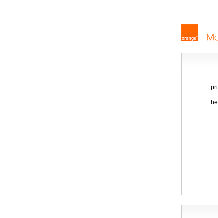
pr
he