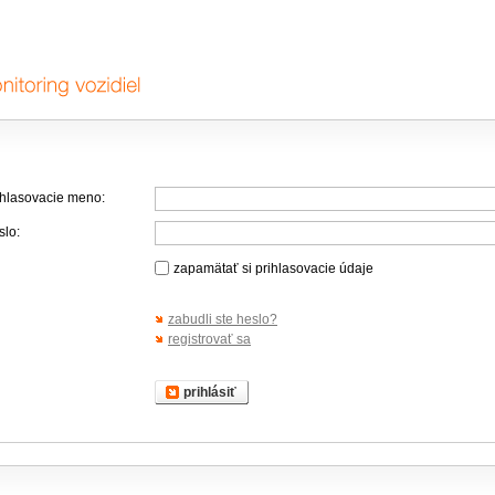
ihlasovacie meno:
slo:
zapamätať si prihlasovacie údaje
zabudli ste heslo?
registrovať sa
prihlásiť